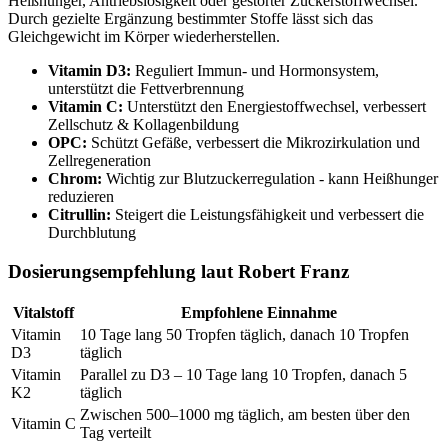
Heißhunger, Antriebslosigkeit oder gestörter Zuckerstoffwechsel.
Durch gezielte Ergänzung bestimmter Stoffe lässt sich das
Gleichgewicht im Körper wiederherstellen.
Vitamin D3:
Reguliert Immun- und Hormonsystem,
unterstützt die Fettverbrennung
Vitamin C:
Unterstützt den Energiestoffwechsel, verbessert
Zellschutz & Kollagenbildung
OPC:
Schützt Gefäße, verbessert die Mikrozirkulation und
Zellregeneration
Chrom:
Wichtig zur Blutzuckerregulation - kann Heißhunger
reduzieren
Citrullin:
Steigert die Leistungsfähigkeit und verbessert die
Durchblutung
Dosierungsempfehlung laut Robert Franz
Vitalstoff
Empfohlene Einnahme
Vitamin
10 Tage lang 50 Tropfen täglich, danach 10 Tropfen
D3
täglich
Vitamin
Parallel zu D3 – 10 Tage lang 10 Tropfen, danach 5
K2
täglich
Zwischen 500–1000 mg täglich, am besten über den
Vitamin C
Tag verteilt