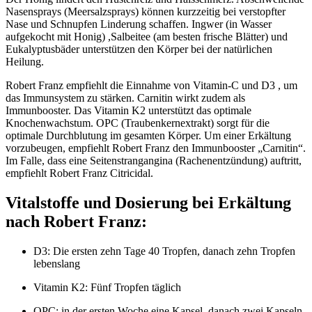
Nasensprays (Meersalzsprays) können kurzzeitig bei verstopfter
Nase und Schnupfen Linderung schaffen. Ingwer (in Wasser
aufgekocht mit Honig) ,Salbeitee (am besten frische Blätter) und
Eukalyptusbäder unterstützen den Körper bei der natürlichen
Heilung.
Robert Franz empfiehlt die Einnahme von Vitamin-C und D3 , um
das Immunsystem zu stärken. Carnitin wirkt zudem als
Immunbooster. Das Vitamin K2 unterstützt das optimale
Knochenwachstum. OPC (Traubenkernextrakt) sorgt für die
optimale Durchblutung im gesamten Körper. Um einer Erkältung
vorzubeugen, empfiehlt Robert Franz den Immunbooster „Carnitin“.
Im Falle, dass eine Seitenstrangangina (Rachenentzündung) auftritt,
empfiehlt Robert Franz Citricidal.
Vitalstoffe und Dosierung bei Erkältung
nach Robert Franz:
D3: Die ersten zehn Tage 40 Tropfen, danach zehn Tropfen
lebenslang
Vitamin K2: Fünf Tropfen täglich
OPC: in der ersten Woche eine Kapsel, danach zwei Kapseln